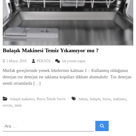
b
i
,
E
n
d
ü
s
t
Bulaşık Makinesi Temiz Yıkamıyor mu ?
r
i
B
2 Mayıs 2018
PEKSÖZ
bir yorum yapın
y
u
e
Mutfak gereçlerinde yemek lekelerinin kalması 1 – Kullanmış olduğunuz
l
l
deterjan toz deterjan ise saklama koşulları dikkate alınmalıdır. Toz deterjan
a
S
ş
nemli ortamlarda […]
o
ı
ğ
k
u
,
,
,
,
,
bulaşık makinesi
Bursa Teknik Servis
M
bakım
bulaşık
bursa
makinası
t
a
,
servisi
tamir
m
k
a
i
v
n
A
e
A
e
r
E
r
s
a
l