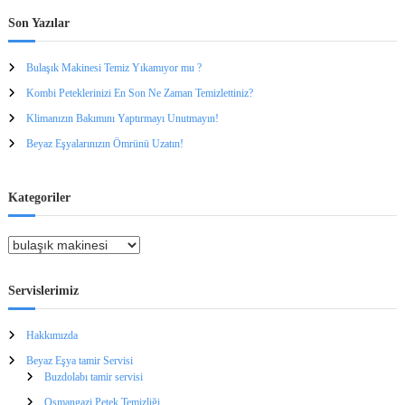
a
i
e
:
T
Son Yazılar
k
e
t
m
r
Bulaşık Makinesi Temiz Yıkamıyor mu ?
i
o
z
Kombi Peteklerinizi En Son Ne Zaman Temizlettiniz?
n
Y
i
ı
Klimanızın Bakımını Yaptırmayı Unutmayın!
k
k
Ü
Beyaz Eşyalarınızın Ömrünü Uzatın!
a
r
m
ü
ı
n
Kategoriler
y
l
o
e
r
r
K
m
T
a
u
e
t
?
Servislerimiz
k
i
e
n
ç
g
i
i
Hakkımızda
o
k
n
S
r
Beyaz Eşya tamir Servisi
e
i
Buzdolabı tamir servisi
r
l
Osmangazi Petek Temizliği
v