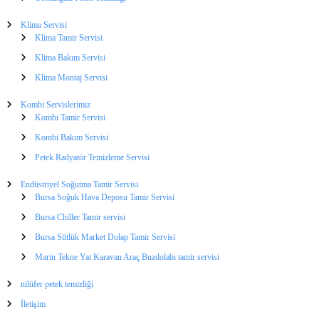
e
i
r
Klima Servisi
s
Klima Tamir Servisi
i
Klima Bakım Servisi
Klima Montaj Servisi
Kombi Servislerimiz
Kombi Tamir Servisi
Kombi Bakım Servisi
Petek Radyatör Temizleme Servisi
Endüstriyel Soğutma Tamir Servisi
Bursa Soğuk Hava Deposu Tamir Servisi
Bursa Chiller Tamir servisi
Bursa Sütlük Market Dolap Tamir Servisi
Marin Tekne Yat Karavan Araç Buzdolabı tamir servisi
nilüfer petek temizliği
İletişim