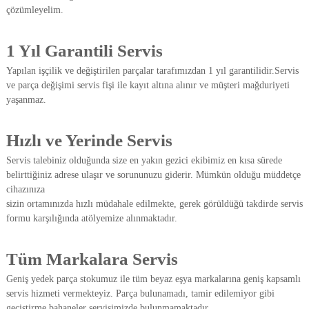
çözümleyelim.
e
k
t
1 Yıl Garantili Servis
r
o
Yapılan işçilik ve değiştirilen parçalar tarafımızdan 1 yıl garantilidir.Servis
n
ve parça değişimi servis fişi ile kayıt altına alınır ve müşteri mağduriyeti
i
k
yaşanmaz.
Ü
r
ü
Hızlı ve Yerinde Servis
n
l
Servis talebiniz olduğunda size en yakın gezici ekibimiz en kısa sürede
e
belirttiğiniz adrese ulaşır ve sorununuzu giderir. Mümkün olduğu müddetçe
r
cihazınıza
T
sizin ortamınızda hızlı müdahale edilmekte, gerek görüldüğü takdirde servis
e
formu karşılığında atölyemize alınmaktadır.
k
n
i
Tüm Markalara Servis
k
S
Geniş yedek parça stokumuz ile tüm beyaz eşya markalarına geniş kapsamlı
e
servis hizmeti vermekteyiz. Parça bulunamadı, tamir edilemiyor gibi
r
geçiştirme bahaneler servisimizde bulunmamaktadır.
v