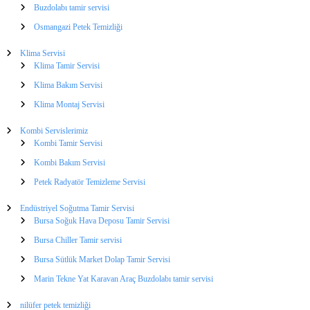
i
Buzdolabı tamir servisi
l
Osmangazi Petek Temizliği
e
r
Klima Servisi
Klima Tamir Servisi
Klima Bakım Servisi
Klima Montaj Servisi
Kombi Servislerimiz
Kombi Tamir Servisi
Kombi Bakım Servisi
Petek Radyatör Temizleme Servisi
Endüstriyel Soğutma Tamir Servisi
Bursa Soğuk Hava Deposu Tamir Servisi
Bursa Chiller Tamir servisi
Bursa Sütlük Market Dolap Tamir Servisi
Marin Tekne Yat Karavan Araç Buzdolabı tamir servisi
nilüfer petek temizliği