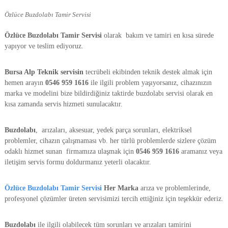
b
Özlüce Buzdolabı Tamir Servisi
i
,
E
Özlüce Buzdolabı Tamir Servisi
olarak bakım ve tamiri en kısa sürede
n
yapıyor ve teslim ediyoruz.
d
ü
s
Bursa Alp Teknik servisin
tecrübeli ekibinden teknik destek almak için
t
hemen arayın
0546 959 1616
ile ilgili problem yaşıyorsanız, cihazınızın
r
marka ve modelini bize bildirdiğiniz taktirde buzdolabı servisi olarak en
i
kısa zamanda servis hizmeti sunulacaktır.
y
e
l
Buzdolabı
, arızaları, aksesuar, yedek parça sorunları, elektriksel
S
problemler, cihazın çalışmaması vb. her türlü problemlerde sizlere çözüm
o
odaklı hizmet sunan firmamıza ulaşmak için
0546 959 1616
aramanız veya
ğ
iletişim servis formu doldurmanız yeterli olacaktır.
u
t
m
Özlüce Buzdolabı Tamir Servisi
Her Marka
arıza ve problemlerinde,
a
profesyonel çözümler üreten servisimizi tercih ettiğiniz için teşekkür ederiz.
v
e
E
Buzdolabı
ile ilgili olabilecek tüm sorunları ve arızaları tamirini
l