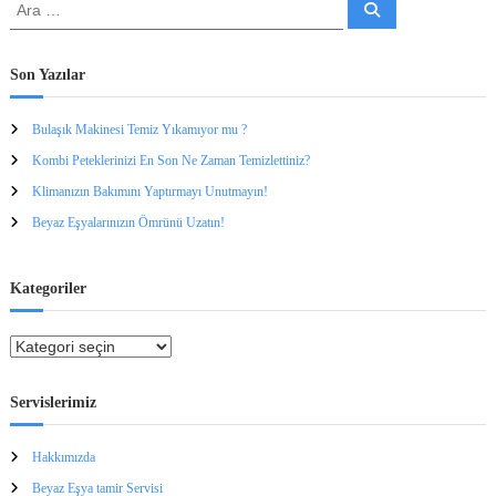
A
A
r
r
a
a
:
Son Yazılar
Bulaşık Makinesi Temiz Yıkamıyor mu ?
Kombi Peteklerinizi En Son Ne Zaman Temizlettiniz?
Klimanızın Bakımını Yaptırmayı Unutmayın!
Beyaz Eşyalarınızın Ömrünü Uzatın!
Kategoriler
K
a
t
Servislerimiz
e
g
Hakkımızda
o
r
Beyaz Eşya tamir Servisi