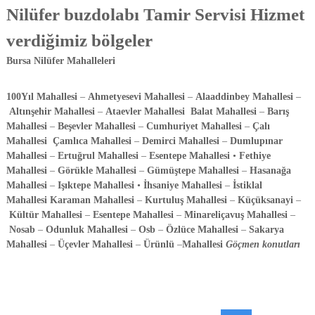
Nilüfer
buzdolabı Tamir Servisi Hizmet
verdiğimiz bölgeler
Bursa Nilüfer Mahalleleri
100Yıl Mahallesi
–
Ahmetyesevi Mahallesi
–
Alaaddinbey Mahallesi
–
Altınşehir Mahallesi
–
Ataevler Mahallesi
Balat Mahallesi
–
Barış
Mahallesi
–
Beşevler Mahallesi
–
Cumhuriyet Mahallesi
–
Çalı
Mahallesi
Çamlıca Mahallesi
–
Demirci Mahallesi
–
Dumlupınar
Mahallesi
–
Ertuğrul Mahallesi
–
Esentepe Mahallesi
•
Fethiye
Mahallesi
–
Görükle Mahallesi
–
Gümüştepe Mahallesi
–
Hasanağa
Mahallesi
–
Işıktepe Mahallesi
•
İhsaniye Mahallesi
–
İstiklal
Mahallesi
Karaman Mahallesi
–
Kurtuluş Mahallesi
–
Küçüksanayi
–
Kültür Mahallesi
–
Esentepe Mahallesi
–
Minareliçavuş Mahallesi
–
Nosab
–
Odunluk Mahallesi
–
Osb
–
Özlüce Mahallesi
–
Sakarya
Mahallesi
–
Üçevler Mahallesi
–
Ürünlü
–
Mahallesi
Göçmen konutları